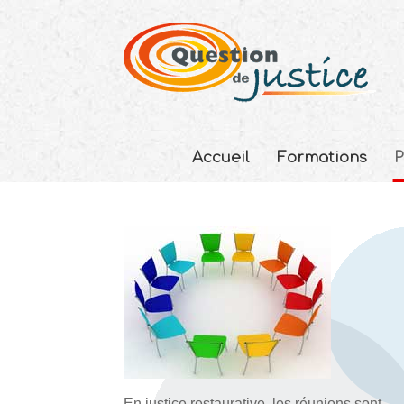
Accueil
Formations
P
En justice restaurative, les réunions sont