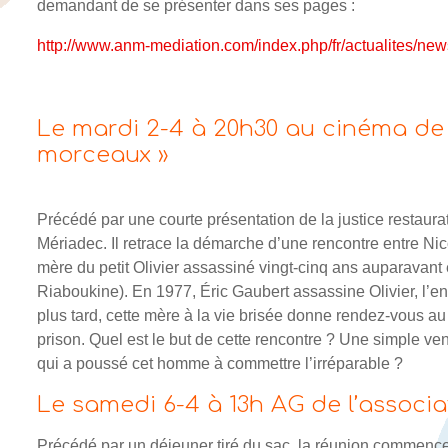
demandant de se présenter dans ses pages :
http://www.anm-mediation.com/index.php/fr/actualites/news
Le mardi 2-4 à 20h30 au cinéma de 
morceaux »
Précédé par une courte présentation de la justice restaurat
Mériadec. Il retrace la démarche d’une rencontre entre Nic
mère du petit Olivier assassiné vingt-cinq ans auparavant 
Riaboukine). En 1977, Éric Gaubert assassine Olivier, l’en
plus tard, cette mère à la vie brisée donne rendez-vous au m
prison. Quel est le but de cette rencontre ? Une simple 
qui a poussé cet homme à commettre l’irréparable ?
Le samedi 6-4 à 13h AG de l’associa
Précédé par un déjeuner tiré du sac, la réunion commence 