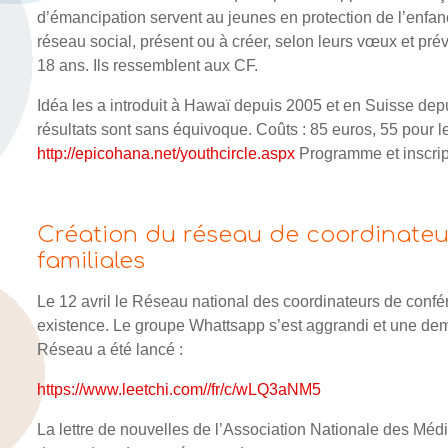
d’émancipation servent au jeunes en protection de l’enfanc
réseau social, présent ou à créer, selon leurs vœux et pré
18 ans. Ils ressemblent aux CF.
Idéa les a introduit à Hawaï depuis 2005 et en Suisse depui
résultats sont sans équivoque. Coûts : 85 euros, 55 pour l
http://epicohana.net/youthcircle.aspx
Programme et inscript
Création du réseau de coordinateu
familiales
Le 12 avril le Réseau national des coordinateurs de confé
existence. Le groupe Whattsapp s’est aggrandi et une dem
Réseau a été lancé :
https://www.leetchi.com//fr/c/wLQ3aNM5
La lettre de nouvelles de l’Association Nationale des Médi